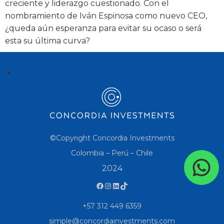
creciente y liderazgo cuestionado. Con el
nombramiento de Iván Espinosa como nuevo CEO,
¿queda aún esperanza para evitar su ocaso o será
esta su última curva?
©Copyright Concordia Investments
Colombia – Perú – Chile
2024
+57 312 449 6359
simple@concordiainvestments.com