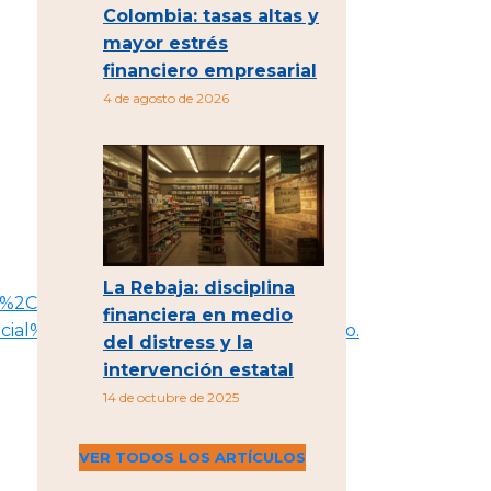
Colombia: tasas altas y
mayor estrés
financiero empresarial
4 de agosto de 2026
La Rebaja: disciplina
nt%2C%20Focus%20on%20Mexico,-
financiera en medio
cial%20resources%20toward%20Mexico.
del distress y la
intervención estatal
14 de octubre de 2025
VER TODOS LOS ARTÍCULOS