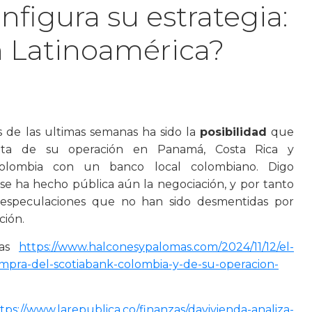
figura su estrategia:
en Latinoamérica?
s de las ultimas semanas ha sido la
posibilidad
que
nta de su operación en Panamá, Costa Rica y
olombia con un banco local colombiano. Digo
 ha hecho pública aún la negociación, y por tanto
especulaciones que no han sido desmentidas por
ción.
mas
https://www.halconesypalomas.com/2024/11/12/el-
ompra-del-scotiabank-colombia-y-de-su-operacion-
tps://www.larepublica.co/finanzas/davivienda-analiza-