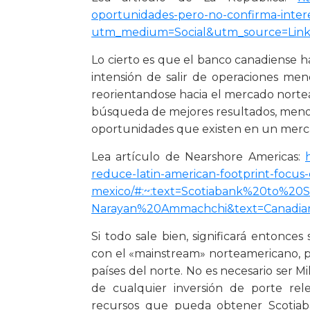
oportunidades-pero-no-confirma-intere
utm_medium=Social&utm_source=Link
Lo cierto es que el banco canadiense 
intensión de salir de operaciones men
reorientandose hacia el mercado nort
búsqueda de mejores resultados, menor
oportunidades que existen en un merc
Lea artículo de Nearshore Americas:
reduce-latin-american-footprint-focus
mexico/#:~:text=Scotiabank%20to%
Narayan%20Ammachchi&text=Canadian
Si todo sale bien, significará entonc
con el «mainstream» norteamericano, pa
países del norte. No es necesario ser 
de cualquier inversión de porte re
recursos que pueda obtener Scotiab