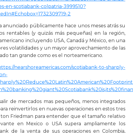
s-en-scotiabank-colpatria-3999510?
edIn#Echobox=1732309719-2
ha anunciado públicamente hace unos meses atrás su
os rentables (y quizás más pequeñas) en la región,
eamericano incluyendo USA, Canadá y México, en una
es volatilidades y un mayor aprovechamiento de las
ado tan grande como es el norteamericano.
https://nearshoreamericas.com/scotiabank-to-sharply-
-on-
20Sharply%20Reduce%20Latin%20American%20Footpri
%20banking%20giant%20Scotiabank%20is,its%20finan
es salir de mercados mas pequeños, menos integrados
ra reinvertirlos en nuevas operaciones en estos tres
Milton Friedman para entender que el tamaño relativo
levante en Mexico o USA supera ampliamente los
ank de la venta de sus operaciones en Colombia,